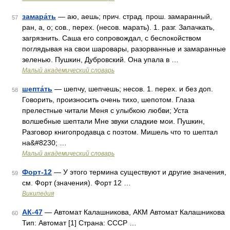
замара́ть
— аю, аешь; прич. страд. прош. замаранный,
57
ран, а, о; сов., перех. (несов. марать). 1. разг. Запачкать,
загрязнить. Саша его сопровождал, с беспокойством
поглядывая на свои шаровары, разорванные и замаранные
зеленью. Пушкин, Дубровский. Она упала в …
Малый академический словарь
шепта́ть
— шепчу, шепчешь; несов. 1. перех. и без доп.
58
Говорить, произносить очень тихо, шепотом. Глаза
прелестные читали Меня с улыбкою любви; Уста
волшебные шептали Мне звуки сладкие мои. Пушкин,
Разговор книгопродавца с поэтом. Мишель что то шептал
на&#8230; …
Малый академический словарь
Форт-12
— У этого термина существуют и другие значения,
59
см. Форт (значения). Форт 12 …
Википедия
АК-47
— Автомат Калашникова, АКМ Автомат Калашникова
60
Тип: Автомат [1] Страна: СССР …