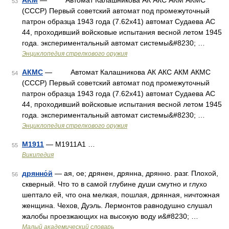
АКМ
— Автомат Калашникова АК АКС АКМ АКМС
53
(СССР) Первый советский автомат под промежуточный
патрон образца 1943 года (7.62х41) автомат Судаева АС
44, проходивший войсковые испытания весной летом 1945
года. экспериментальный автомат системы&#8230; …
Энциклопедия стрелкового оружия
АКМС
— Автомат Калашникова АК АКС АКМ АКМС
54
(СССР) Первый советский автомат под промежуточный
патрон образца 1943 года (7.62х41) автомат Судаева АС
44, проходивший войсковые испытания весной летом 1945
года. экспериментальный автомат системы&#8230; …
Энциклопедия стрелкового оружия
M1911
— М1911A1 …
55
Википедия
дрянно́й
— ая, ое; дрянен, дрянна, дрянно. разг. Плохой,
56
скверный. Что то в самой глубине души смутно и глухо
шептало ей, что она мелкая, пошлая, дрянная, ничтожная
женщина. Чехов, Дуэль. Лермонтов равнодушно слушал
жалобы проезжающих на высокую воду и&#8230; …
Малый академический словарь